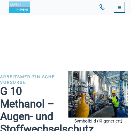
Zum
Inhalt
springen
ARBEITSMEDIZINISCHE
VORSORGE
G 10
Methanol –
Augen- und
Symbolbild (KI-generiert)
Stoffwechselschutz