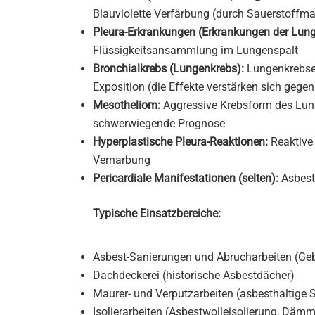
Blauviolette Verfärbung (durch Sauerstoffm
Pleura-Erkrankungen (Erkrankungen der Lung
Flüssigkeitsansammlung im Lungenspalt
Bronchialkrebs (Lungenkrebs):
Lungenkrebsen
Exposition (die Effekte verstärken sich gege
Mesotheliom:
Aggressive Krebsform des Lung
schwerwiegende Prognose
Hyperplastische Pleura-Reaktionen:
Reaktive
Vernarbung
Pericardiale Manifestationen (selten):
Asbest
Typische Einsatzbereiche:
Asbest-Sanierungen und Abrucharbeiten (Geb
Dachdeckerei (historische Asbestdächer)
Maurer- und Verputzarbeiten (asbesthaltige 
Isolierarbeiten (Asbestwolleisolierung, Däm