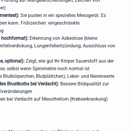
 Prüfung auf Mangelerscheinungen, Zeichen von
er)
mentest):
Sie pusten in ein spezielles Messgerät. Es
eben kann. Frühzeichen: eingeschränkte
ng
 hochformat):
Erkennung von Asbestose (kleine
nfellverdickung, Lungenfellentzündung, Ausschluss von
, optional):
Zeigt, wie gut Ihr Körper Sauerstoff aus der
se, selbst wenn Spirometrie noch normal ist
e Blutkörperchen, Blutplättchen), Leber- und Nierenwerte
des Brustkorbs bei Verdacht):
Bessere Bildqualität zur
llveränderungen
gen bei Verdacht auf Mesotheliom (Krebserkrankung)