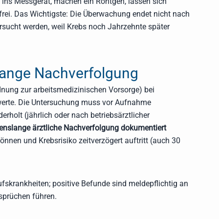
n ins Messgerät, machen ein Röntgen, lassen sich
frei. Das Wichtigste: Die Überwachung endet nicht nach
rsucht werden, weil Krebs noch Jahrzehnte später
slange Nachverfolgung
dnung zur arbeitsmedizinischen Vorsorge) bei
werte. Die Untersuchung muss vor Aufnahme
holt (jährlich oder nach betriebsärztlicher
benslange ärztliche Nachverfolgung dokumentiert
nnen und Krebsrisiko zeitverzögert auftritt (auch 30
skrankheiten; positive Befunde sind meldepflichtig an
sprüchen führen.