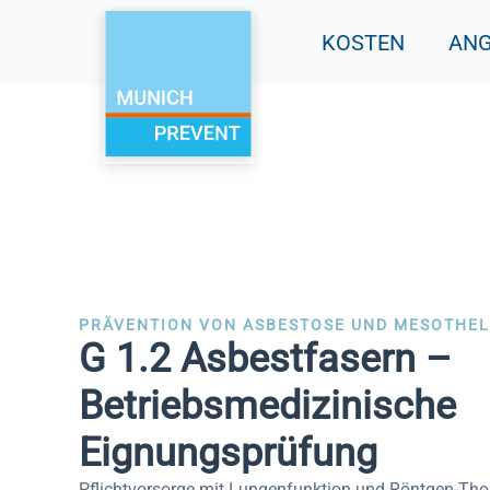
Zum
KOSTEN
AN
Inhalt
springen
PRÄVENTION VON ASBESTOSE UND MESOTHE
G 1.2 Asbestfasern –
Betriebsmedizinische
Eignungsprüfung
Pflichtvorsorge mit Lungenfunktion und Röntgen-Tho