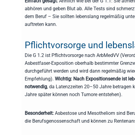
Einfach gesagt:
Ähnlich wie bei der G 1.1: Sie atme
abhören und geben Blut ab. Alle Tests sind schmerz
dem Beruf – Sie sollten lebenslang regelmäßig unte
auftreten kann.
Pflichtvorsorge und leben
Die G 1.2 ist Pflichtvorsorge nach ArbMedVV (Veror
Asbestfaser-Exposition oberhalb bestimmter Grenz
durchgeführt werden und wird dann regelmäßig wieder
Empfehlung).
Wichtig: Nach Expositionsende ist le
notwendig
, da Latenzzeiten 20–50 Jahre betragen kö
Jahre später können noch Tumore entstehen).
Besonderheit:
Asbestose und Mesotheliom sind Beruf
die Berufsgenossenschaft und können zu Rentenan