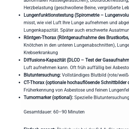
abnormalen Rasselgeräuschen), Blutdruckmessung,
Herzbelastung (geschwollene Beine, vergrößerte Leb
Lungenfunktionstestung (Spirometrie – Lungenvolu
misst, wie viel Luft Ihre Lunge aufnehmen und abg
Lungenkapazität. Später auch erschwerte Ausatmu
Röntgen-Thorax (Röntgenaufnahme des Brustkorbs,
Knötchen in den unteren Lungenabschnitten), Lunge
Krebserkrankung
Diffusions-Kapazität (DLCO – Test der Gasaufnahme
Luft aufnehmen kann. Oft früh auffällig bei Asbesto
Blutuntersuchung:
Vollständiges Blutbild (rote/weiß
CT-Thorax (optionale hochauflösende Schnittbilder 
Früherkennung von Asbestose und feinen Lungenfe
Tumormarker (optional):
Spezielle Blutuntersuchun
Gesamtdauer: 60–90 Minuten